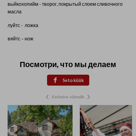
выйкохопийм - творог, покрытый слоем сливочного
масла
луйтс - ложка
вяйтс – нож
Посмотри, что мы делаем

Seto küük
Kerimine võimalik

