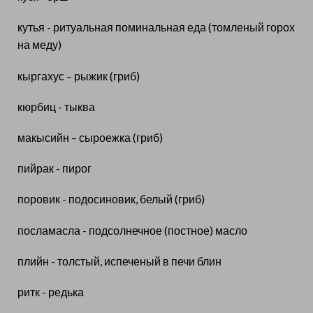
кутья - ритуальная поминальная еда (томленый горох
на меду)
кыргахус – рыжик (гриб)
кюрбиц - тыква
макысийн – сыроежка (гриб)
пийрак - пирог
поровик - подосиновик, белый (гриб)
посламасла - подсолнечное (постное) масло
плийн - толстый, испеченый в печи блин
ритк - редька