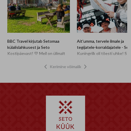
BBC Travel kirjutab Setomaa
Ait'umma, tervele ilmale ja
külalislahkusest ja Seto
tegijatele-korraldajatele - Se
Kostipäevast! 💛 Meil on ülimalt
Kuningriik oli tõesti uhke! Se
suur rõõm ja uhkus jagada –
Küük tervitab ja õnnitleb värs
tuntud reisi- ja kultuuriportaal
tiitliga pärjatuid! 👑 Setomaa
Kerimine võimalik


BBC võttis luubi alla Eesti
ülembsootska 𝐈𝐧𝐠𝐫𝐢𝐭 𝐊𝐚𝐥𝐚. 👑
kodukohvikute kultuuri ning
Nuursootska 𝐌𝐚𝐫𝐢𝐚 𝐆𝐫ü𝐧𝐛𝐞𝐫𝐠 .
teiste hulgas sai tähelepanu ka
Söögikraamiga seotud meistri
Seto Kostipäiv ehk Setomaa
read said ka täiendust ja eriti
kohvikutepäev! Artikli autor
meel on sellest, et paljud tiitli
külastas meid möödunud suvel ja
pärjatud on ka MTÜ Seto Kü
tänu sellele saavad nüüd miljonid
liikmed ning seotud sel
inimesed üle maailma osa Setomaa
nädalavahetusel toimuva Set
kohvikute vahetust meeleolust ja
Kostipäiv 2026 kodukohvikut
soojast vastuvõtust. Boonusena
🥰 Õnnitleme! 🍞 Kuninga