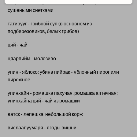
таарикапста - суп с квашеной капустой, свеклой и
сушеными снетками
татирууг - грибной суп (в основном из
подберезовиков, белых грибов)
цяй - чай
цяарпийм - молозиво
упин - яблоко; убина пийрак - яблочный пирог или
пирожное
упинхайн - ромашка пахучая, ромашка аптечная;
упинхайна цяй - чай из ромашки
ватск - лепешка, небольшой корж
вислаапуумаря - ягоды вишни