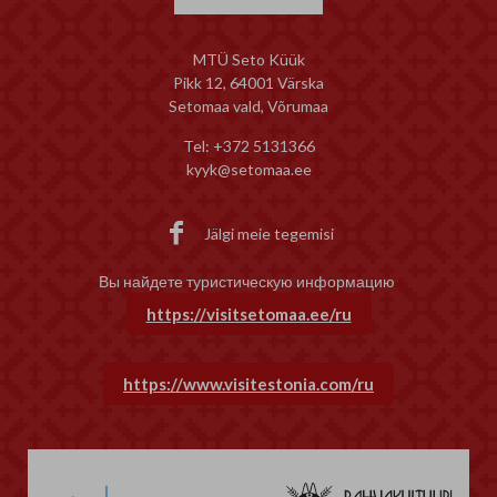
võib öelda, et kõik artikli fotod on
leivategija – Epp Pikalev ( nr 1
tehtud erinevates 2025 aasta
Rahva lemmik leivategija – Aiv
Kostipäeva kohvikutes. 📖 Loe
Täpsi ( nr 5 ) 🥧Kuninga
MTÜ Seto Küük
artiklit siit:
pirukameister – Lily Ainik ( nr 2
Pikk 12, 64001 Värska
https://www.bbc.com/travel/article/20260731-
Kuninga sõirameister – Kati
Setomaa vald, Võrumaa
why-estonians-invite-strangers-
Milinevitš ( nr 😎 🧈Rahva lem
Tel: +372 5131366
into-their-backyards-each-
sõirameister – Epp Pikalev ( nr
kyyk@setomaa.ee
summer ✨ Tule ja koge seda kõike
🍺Kuninga õllemeister – Aivar
ise juba sel nädalavahetusel, 8.–9.
Täpsi (nr 7 ) 🍺Rahva lemmik
augustil Seto Kostipäeval! Each
õllemeister – Eve Kallari (nr 2)

Jälgi meie tegemisi
summer, home gardens, garages
Kuninga taarimeister – Paul
and even bedroom windows
Sõrmus (nr 2) 🍻Rahva lemmik
Вы найдете туристическую информацию
across Estonia become temporary
taarimeister – Paul Sõrmus (nr
cafes open to anyone.
🍷Kuninga veinimeister – Vai
https://visitsetomaa.ee/ru
Linnus (nr 10) 🥛Kuninga han´
ajaja – Hillar Kasvandik (nr 5) 
Rahva lemmik han´sa-ajaja – Hi
https://www.visitestonia.com/ru
Kasvandik (nr 5) 📯 Avvu-avvu
avvu!