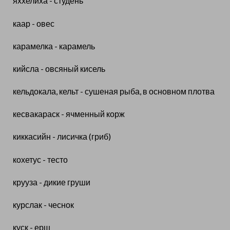
яххелиха - студень
каар - овес
карамелка - карамель
кийсла - овсяный кисель
кельдокала, кельт - сушеная рыба, в основном плотва
кесвакараск - ячменный корж
киккасийн - лисичка (гриб)
кохетус - тесто
крууза - дикие груши
курслак - чеснок
куск - ерш